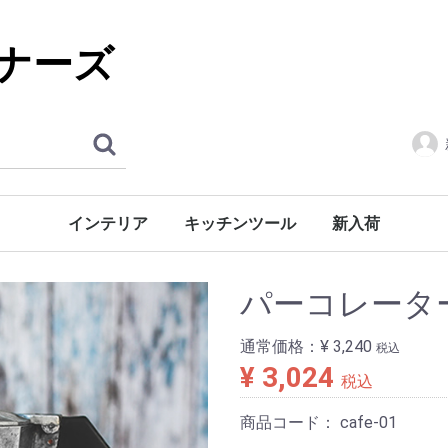
ナーズ
インテリア
キッチンツール
新入荷
調理器具
食器
フォーク
パーコレータ
通常価格：
¥ 3,240
税込
¥ 3,024
税込
商品コード：
cafe-01